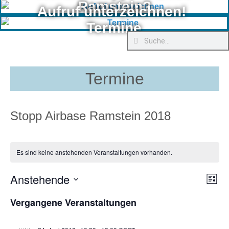
Ramstein?
Aufruf unterzeichnen!
Termine
Termine
Stopp Airbase Ramstein 2018
Es sind keine anstehenden Veranstaltungen vorhanden.
Anstehende
Ver
Ans
Liste
Ans
Datum
Nav
wählen.
Vergangene Veranstaltungen
Nav