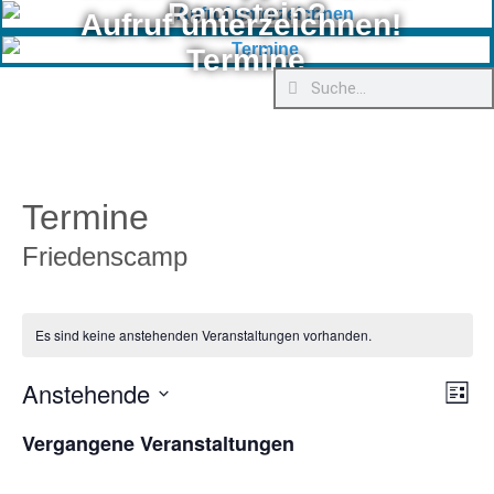
Ramstein?
Aufruf unterzeichnen!
Termine
Termine
Friedenscamp
Es sind keine anstehenden Veranstaltungen vorhanden.
Anstehende
Ver
Ans
Liste
Ans
Datum
Nav
wählen.
Vergangene Veranstaltungen
Nav