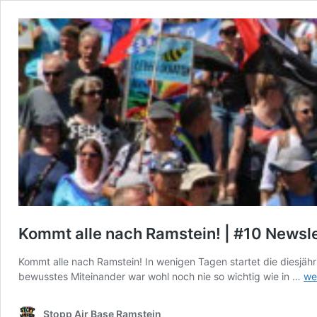
Kommt alle nach Ramstein! | #10 Newsl
Kommt alle nach Ramstein! In wenigen Tagen startet die diesjähr
Ko
bewusstes Miteinander war wohl noch nie so wichtig wie in …
we
all
na
Stopp Air Base Ramstein