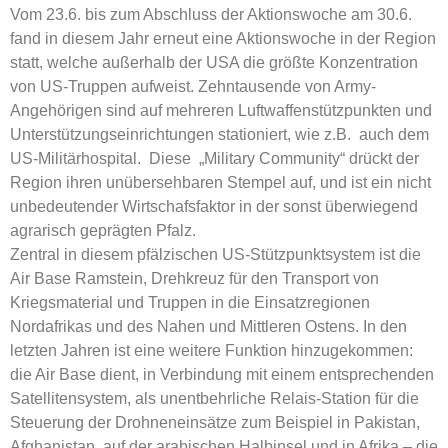
Vom 23.6. bis zum Abschluss der Aktionswoche am 30.6.
fand in diesem Jahr erneut eine Aktionswoche in der Region
statt, welche außerhalb der USA die größte Konzentration
von US-Truppen aufweist.
Zehntausende von Army-
Angehörigen sind auf mehreren Luftwaffenstützpunkten und
Unterstützungseinrichtungen stationiert, wie z.B. auch dem
US-Militärhospital. Diese „Military Community“ drückt der
Region ihren unübersehbaren Stempel auf, und ist ein nicht
unbedeutender Wirtschafsfaktor in der sonst überwiegend
agrarisch geprägten Pfalz.
Zentral in diesem pfälzischen US-Stützpunktsystem ist die
Air Base Ramstein, Drehkreuz für den Transport von
Kriegsmaterial und Truppen in die Einsatzregionen
Nordafrikas und des Nahen und Mittleren Ostens. In den
letzten Jahren ist eine weitere Funktion hinzugekommen:
die Air Base dient, in Verbindung mit einem entsprechenden
Satellitensystem, als unentbehrliche Relais-Station für die
Steuerung der Drohneneinsätze zum Beispiel in Pakistan,
Afghanistan, auf der arabischen Halbinsel und in Afrika – die