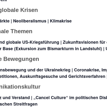
globale Krisen
rkte | Neoliberalismus | Klimakrise
nale Themen
d globale US-Kriegsführung | Zukunftsvisionen für di
r Base (Exkursion zum Bismarkturm in Landstuhl) |
re Bewegungen
densbewegung und der Ukrainekrieg | Coronakrise, I
etitionen, Auskunftsgesuche und Gerichtsverfahren 
ikationskultur
z und Verstand | „Cancel Culture“ im politischen Dis
schen Streitfragen