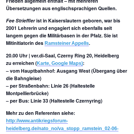
Frieden allgemein enthält – mit mehreren
Übersetzungen aus englischsprachigen Quellen.
Fee Strieffler
ist in Kaiserslautern geboren, war bis
2001 Lehrerin und engagiert sich ebenfalls seit
langem gegen die Militärbasen in der Pfalz. Sie ist
Mitinitiatorin des
.
Ramsteiner Appells
20.00 Uhr | ver.di-Saal, Czerny Ring 20, Heidelberg
zu erreichen (
:
Karte, Google Maps)
‒ vom Hauptbahnhof: Ausgang West (Übergang über
die Bahngleise)
‒ per Straßenbahn: Linie 26 (Haltestelle
Montpellierbrücke)
‒ per Bus: Linie 33 (Haltestelle Czernyring)
Mehr zu den Referenten siehe:
http://www.antikriegsforum-
heidelberg.de/nato_no/va_stopp_ramstein_02-06-