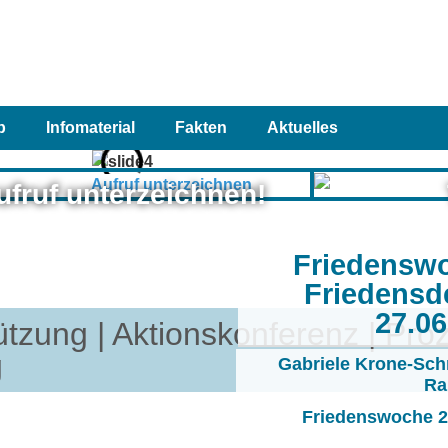
p
Infomaterial
Fakten
Aktuelles
ufruf unterzeichnen!
Friedensw
Friedensd
27.0
tützung | Aktionskonferenz | Pr
g
Gabriele Krone-Sch
Ra
Friedenswoche 20