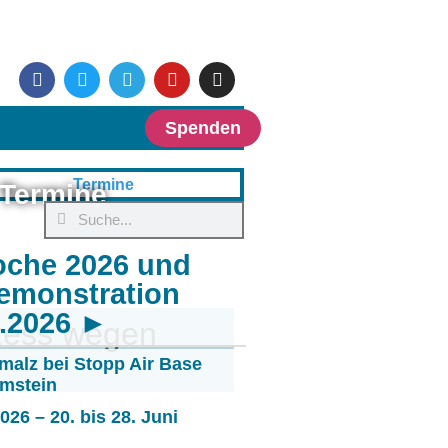
Spenden
Termine
oche 2026 und
emonstration
6.2026 ►
ozess wegen
malz bei Stopp Air Base
mstein
26 – 20. bis 28. Juni