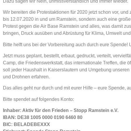
Dazu sagen wir Nein, unmissverständlich und immer wieder.
Wir bereiten die Protestaktionen für 2020 jetzt schon vor, un
bis 12.07.2020 in und um Ramstein, sondern auch eine große A
Protest gegen die Air Base Ramstein und alles, was damit zus
bringen, Druck ausüben und Abrüstung für Klima, Umwelt und 
Bitte helft uns bei der Vorbereitung auch durch eure Spende! 
Jetzt muss geplant, bestellt, erbaut, gedruckt, verteilt, verviel
Camp, die Friedenswerkstatt, das internationale Treffen, die ö
soll jeder Haushalt in Kaiserslautern und Umgebung unseren
und Drohnen erfahren.
Das alles geht nur durch und mit eurer Hilfe – eure Spende, au
Bitte spendet auf folgendes Konto:
Inhaber: Aktiv für den Frieden – Stopp Ramstein e.V.
IBAN: DE38 1005 0000 0190 6460 80
BIC: BELADEBEXXX