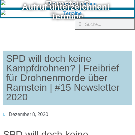
Ramstein?
Aufruf unterzeichnen!
Termine
SPD will doch keine
Kampfdrohnen? | Freibrief
für Drohnenmorde über
Ramstein | #15 Newsletter
2020
Dezember 8, 2020
SPD will doch keine