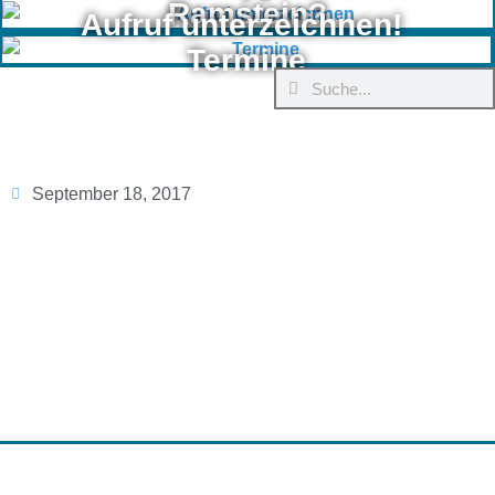
Ramstein?
Aufruf unterzeichnen!
Termine
September 18, 2017