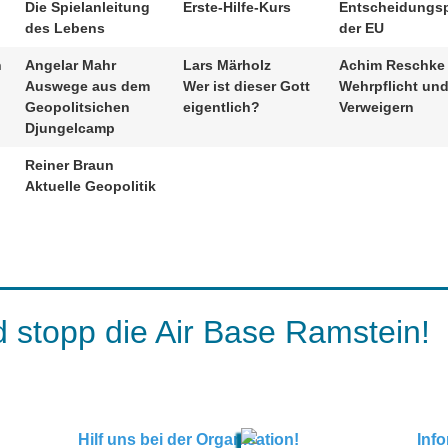
Die Spielanleitung
Erste-Hilfe-Kurs
Entscheidungs
des Lebens
der EU
n
Angelar Mahr
Lars Märholz
Achim Reschke
Auswege aus dem
Wer ist dieser Gott
Wehrpflicht un
Geopolitsichen
eigentlich?
Verweigern
Djungelcamp
Reiner Braun
Aktuelle Geopolitik
 stopp die Air Base Ramstein!