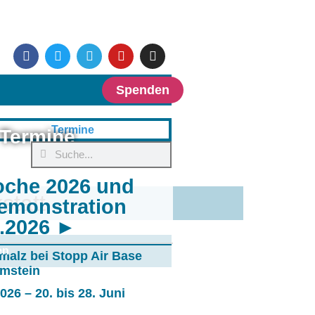
Spenden
Termine
oche 2026 und
statt
emonstration
6.2026 ►
en
malz bei Stopp Air Base
mstein
26 – 20. bis 28. Juni