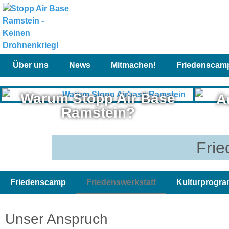
Über uns
News
Mitmachen!
Friedenscam
Warum Stopp Air Base
A
Ramstein?
Frie
Friedenscamp
Friedenswerkstatt
Kulturprogr
Unser Anspruch