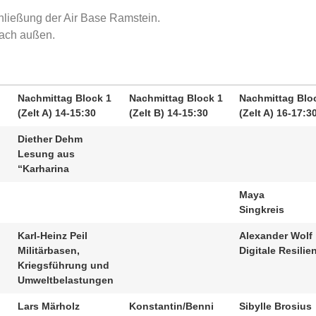
chließung der Air Base Ramstein.
nach außen.
Nachmittag Block 1
Nachmittag Block 1
Nachmittag Blo
(Zelt A) 14-15:30
(Zelt B) 14-15:30
(Zelt A) 16-17:3
Diether Dehm
Lesung aus
“Karharina
Maya
Singkreis
Karl-Heinz Peil
Alexander Wolf
Militärbasen,
Digitale Resilie
Kriegsführung und
Umweltbelastungen
Lars Märholz
Konstantin/Benni
Sibylle Brosius