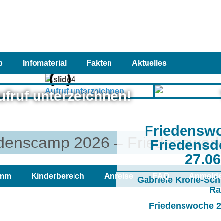
p
Infomaterial
Fakten
Aktuelles
ufruf unterzeichnen!
Friedensw
denscamp 2026 – Friedenswerk
Friedensd
27.0
amm
Kinderbereich
Anreise
FAQ
Anmeld
Gabriele Krone-Sch
Ra
Friedenswoche 20