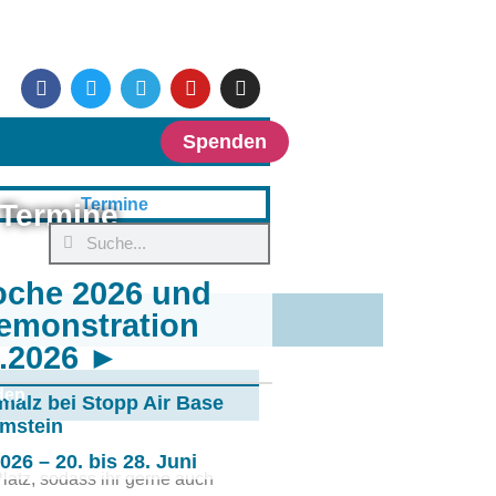
Spenden
Termine
oche 2026 und
emonstration
6.2026 ►
den
malz bei Stopp Air Base
mstein
26 – 20. bis 28. Juni
Platz, sodass ihr gerne auch