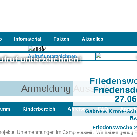
p
Infomaterial
Fakten
Aktuelles
ufruf unterzeichnen!
Friedensw
Anmeldung Aussteller
Friedensd
27.0
ramm
Kinderbereich
Anreise
FAQ
Anmel
Gabriele Krone-Sch
Ra
Friedenswoche 20
, Projekte, Unternehmungen im Camp vorstellt. Wir haben genug 