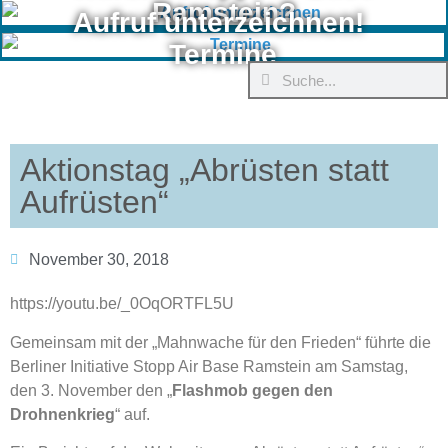
Ramstein?
Aufruf unterzeichnen!
Termine
Aktionstag „Abrüsten statt
Aufrüsten“
November 30, 2018
https://youtu.be/_0OqORTFL5U
Gemeinsam mit der „Mahnwache für den Frieden“ führte die
Berliner Initiative Stopp Air Base Ramstein am Samstag,
den 3. November den „
Flashmob gegen den
Drohnenkrieg
“ auf.