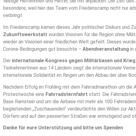
fleißige Helferinnen und Helfer, die mit anpacken. Die Zeit de
besondere, weil hier das Team vom Friedenscamp nicht nur arb
verbringt.
Im Friedenscamp kamen dieses Jahr politischer Diskurs und Zuk
Zukunftswerkstatt
wurden Visionen für die Region ohne Mili
wieder an Visionen einer friedlichen Welt gefeilt. Dieses wurd
Corona-Bedingungen gut besuchte –
Abendveranstaltung
in 
Der
internationale Kongress gegen Militärbasen und Krieg
TeilnehmerInnen aus 14 Ländern zeigt die internationale Ver
internationale Solidarität im Ringen um den Abbau der über 8oo
Nachdem Erfolg im Frühling mit dem Fahrradmarathon um die Ai
Protestwoche eine
Fahrradsternfahrt
statt. Die Fahrradster
Base Ramstein und um die Airbase mit mehr als 100 Fahrrädern
begleitenden „Zuschauenden“ verdeutlichte den Willen zur Akt
Dörfern und auf den passierten Straßen war ermutigend und st
Danke für eure Unterstützung und bitte um Spenden