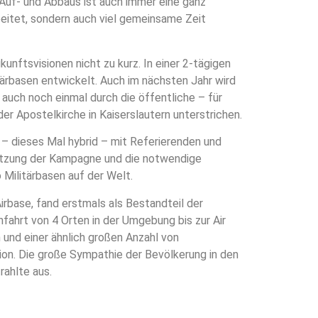
s Auf- und Abbaus ist auch immer eine ganz
eitet, sondern auch viel gemeinsame Zeit
unftsvisionen nicht zu kurz. In einer 2-tägigen
tärbasen entwickelt. Auch im nächsten Jahr wird
e auch noch einmal durch die öffentliche – für
der Apostelkirche in Kaiserslautern unterstrichen.
– dieses Mal hybrid – mit Referierenden und
netzung der Kampagne und die notwendige
 Militärbasen auf der Welt.
rbase, fand erstmals als Bestandteil der
nfahrt von 4 Orten in der Umgebung bis zur Air
 und einer ähnlich großen Anzahl von
ion. Die große Sympathie der Bevölkerung in den
rahlte aus.