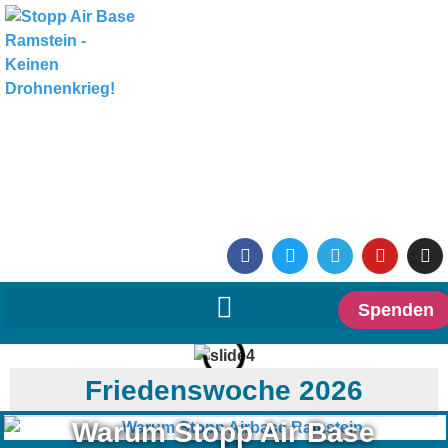
Spenden
Friedenswoche 2026
Warum Stopp Air Base