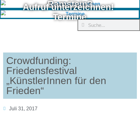
Ramstein?
Aufruf unterzeichnen!
Termine
Crowdfunding:
Friedensfestival
„KünstlerInnen für den
Frieden“
Juli 31, 2017