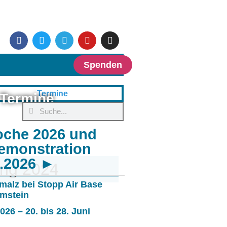
Spenden
Termine
oche 2026 und
emonstration
6.2026 ►
ung 2024
malz bei Stopp Air Base
mstein
26 – 20. bis 28. Juni