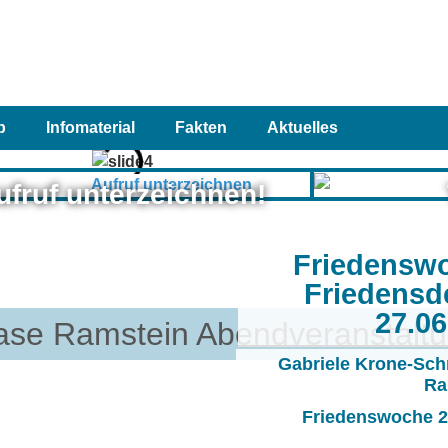
p
Infomaterial
Fakten
Aktuelles
ufruf unterzeichnen!
Friedensw
Friedensd
27.0
Base Ramstein Abendveranstalt
Gabriele Krone-Sch
Ra
Friedenswoche 20