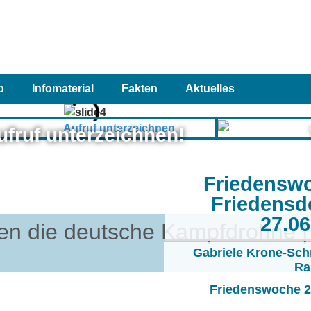
p
Infomaterial
Fakten
Aktuelles
ufruf unterzeichnen!
Friedensw
Friedensd
27.0
en die deutsche Kampfdrohne |
Gabriele Krone-Sch
Ra
Friedenswoche 20