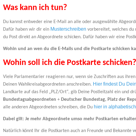
Was kann ich tun?
Du kannst entweder eine E-Mail an alle oder ausgewählte Abgeordn
Musterschreiben
Dafür haben wir dir ein
vorbereitet, welches du
du Post direkt an Abgeordnete schicken. Dafür haben wir eine Postka
Wohin und an wen du die E-Mails und die Postkarte schicken kan
Wohin soll ich die Postkarte schicken
Viele Parlamentarier reagieren nur, wenn sie Zuschriften aus ihre
Hier findest Du De
Deinen Wahlkreisabgeordneten anschreiben.
Landkarte auf das Feld „PLZ/Ort“, gib Deine Postleitzahl ein und dr
Bundestagsabgeordneten
+
Deutscher Bundestag, Platz der Repu
hier in alphabetisc
alle anderen Abgeordneten schreiben, die Du
Dabei gilt: Je mehr Abgeordnete umso mehr Postkarten erhalten
Natürlich könnt Ihr die Postkarten auch an Freunde und Bekannte ver