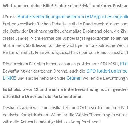
Wir brauchen deine Hilfe! Schicke eine E-Mail und/oder Postka
Bundesverteidigungsministerium (BMVg) ist es eigentl
Für das
breiten gesellschaftlichen Debatte, soll die Bundeswehrdrohne nun
die Opfer der Drohnenangriffe, ehemalige Drohnenpiloten, die Zivi
dieses Landes. Nicht einmal die Bundestagsabgeordneten sollen na
abstimmen. Stattdessen soll diese wichtige militär-politische Wei
Hintertür mittels Finanzierungsbeschluss über den Bundeshaushalt
FDP
Die einzelnen Parteien haben sich auch positioniert: CDU/CSU,
SPD fordert unter 
Bewaffnung der deutschen Drohne; auch die
LINKE
Grünen
und anscheinend auch die
wollen die Bewaffnung v
Es ist also 5 vor 12 und wenn wir die Bewaffnung noch irgendwi
öffentliche Druck auf die Parlamentarier.
Deshalb starten wir eine Postkarten- und Onlineaktion, um den Par
deutsche Kampfdrohnen! Wenn ihr die Wähler*innen fragen würdet, d
wäre die Antwort eindeutig: Nein zu Kampfdrohnen!