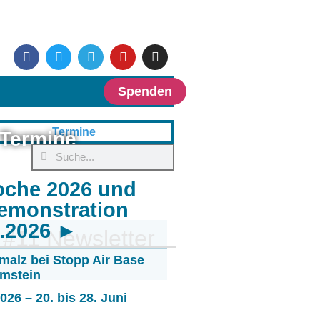
Spenden
Termine
oche 2026 und
emonstration
6.2026 ►
 #11 Newsletter
malz bei Stopp Air Base
mstein
26 – 20. bis 28. Juni