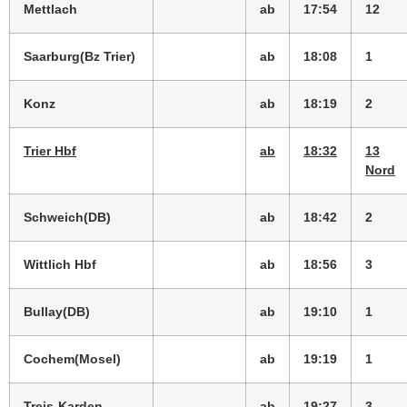
Mettlach
ab
17:54
12
Saarburg(Bz Trier)
ab
18:08
1
Konz
ab
18:19
2
Trier Hbf
ab
18:32
13
Nord
Schweich(DB)
ab
18:42
2
Wittlich Hbf
ab
18:56
3
Bullay(DB)
ab
19:10
1
Cochem(Mosel)
ab
19:19
1
Treis-Karden
ab
19:27
3