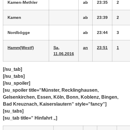
Kamen-Methler
ab
23:35
2
Kamen
ab
23:39
2
Nordbögge
ab
23:44
3
Hamm(Westf)
Sa,
an
23:51
1
11.06.2016
[/su_tab]
[/su_tabs]
[/su_spoiler]
[su_spoiler title=“Münster, Recklinghausen,
Gelsenkirchen, Essen, Köln, Bonn, Koblenz, Bingen,
Bad Kreuznach, Kaiserslautern“ style=“fancy“]
[su_tabs]
[su_tab title=“ Hinfahrt „]