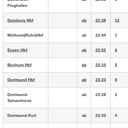
Flughafen
Duisburg Hbf
ab
22:38
12
Mülheim(Ruhr)Hbf
ab
22:44
1
Essen Hbf
ab
22:52
6
Bochum Hbf
ab
23:10
5
Dortmund Hbf
ab
23:23
8
Dortmund-
ab
23:28
2
Scharnhorst
Dortmund-Kurl
ab
23:32
4