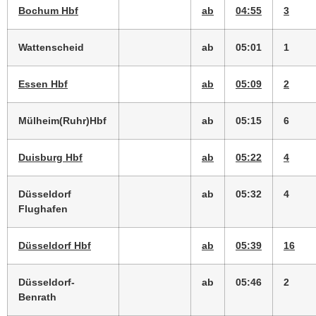
Bochum Hbf
ab
04:55
3
Wattenscheid
ab
05:01
1
Essen Hbf
ab
05:09
2
Mülheim(Ruhr)Hbf
ab
05:15
6
Duisburg Hbf
ab
05:22
4
Düsseldorf
ab
05:32
4
Flughafen
Düsseldorf Hbf
ab
05:39
16
Düsseldorf-
ab
05:46
2
Benrath