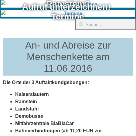
Ramstein?
Aufruf unterzeichnen!
Termine
An- und Abreise zur
Menschenkette am
11.06.2016
Die Orte der 3 Auftaktkundgebungen:
Kaiserslautern
Ramstein
Landstuhl
Demobusse
Mitfahrzentrale BlaBlaCar
Bahnverbindungen (ab 11,20 EUR zur