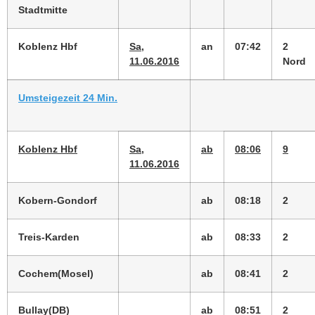
Stadtmitte
Koblenz Hbf
Sa,
an
07:42
2
11.06.2016
Nord
Umsteigezeit 24 Min.
Koblenz Hbf
Sa,
ab
08:06
9
11.06.2016
Kobern-Gondorf
ab
08:18
2
Treis-Karden
ab
08:33
2
Cochem(Mosel)
ab
08:41
2
Bullay(DB)
ab
08:51
2