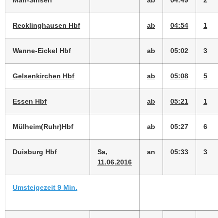
Marl-Sinsen
ab
04:49
2
Recklinghausen Hbf
ab
04:54
1
Wanne-Eickel Hbf
ab
05:02
3
Gelsenkirchen Hbf
ab
05:08
5
Essen Hbf
ab
05:21
1
Mülheim(Ruhr)Hbf
ab
05:27
6
Duisburg Hbf
Sa,
an
05:33
3
11.06.2016
Umsteigezeit 9 Min.