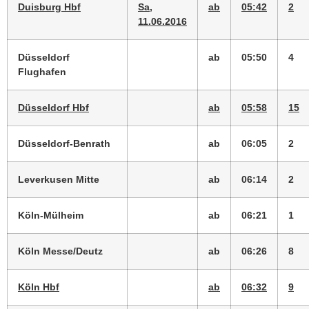
Duisburg Hbf
Sa,
ab
05:42
2
11.06.2016
Düsseldorf
ab
05:50
4
Flughafen
Düsseldorf Hbf
ab
05:58
15
Düsseldorf-Benrath
ab
06:05
2
Leverkusen Mitte
ab
06:14
2
Köln-Mülheim
ab
06:21
1
Köln Messe/Deutz
ab
06:26
8
Köln Hbf
ab
06:32
9