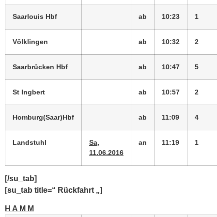
Saarlouis Hbf
ab
10:23
1
Völklingen
ab
10:32
2
Saarbrücken Hbf
ab
10:47
5
St Ingbert
ab
10:57
2
Homburg(Saar)Hbf
ab
11:09
4
Landstuhl
Sa,
an
11:19
1
11.06.2016
[/su_tab]
[su_tab title=“ Rückfahrt „]
H A M M