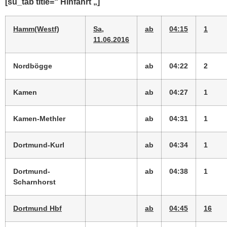
[su_tab title=“ Hinfahrt „]
Hamm(Westf)
Sa,
ab
04:15
1
11.06.2016
Nordbögge
ab
04:22
2
Kamen
ab
04:27
1
Kamen-Methler
ab
04:31
1
Dortmund-Kurl
ab
04:34
1
Dortmund-
ab
04:38
1
Scharnhorst
Dortmund Hbf
ab
04:45
16