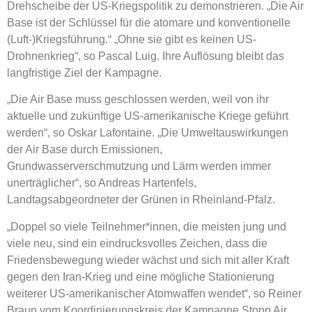
Drehscheibe der US-Kriegspolitik zu demonstrieren. „Die Air
Base ist der Schlüssel für die atomare und konventionelle
(Luft-)Kriegsführung.“ „Ohne sie gibt es keinen US-
Drohnenkrieg“, so Pascal Luig. Ihre Auflösung bleibt das
langfristige Ziel der Kampagne.
„Die Air Base muss geschlossen werden, weil von ihr
aktuelle und zukünftige US-amerikanische Kriege geführt
werden“, so Oskar Lafontaine. „Die Umweltauswirkungen
der Air Base durch Emissionen,
Grundwasserverschmutzung und Lärm werden immer
unerträglicher“, so Andreas Hartenfels,
Landtagsabgeordneter der Grünen in Rheinland-Pfalz.
„Doppel so viele Teilnehmer*innen, die meisten jung und
viele neu, sind ein eindrucksvolles Zeichen, dass die
Friedensbewegung wieder wächst und sich mit aller Kraft
gegen den Iran-Krieg und eine mögliche Stationierung
weiterer US-amerikanischer Atomwaffen wendet“, so Reiner
Braun vom Koordinierungskreis der Kampagne Stopp Air