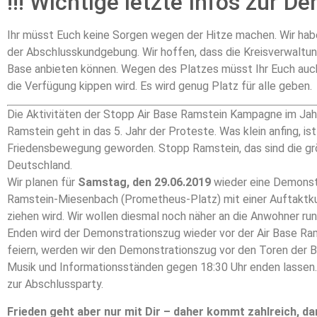
!!! Wichtige letzte Infos zur De
Ihr müsst Euch keine Sorgen wegen der Hitze machen. Wir hab
der Abschlusskundgebung. Wir hoffen, dass die Kreisverwaltun
Base anbieten können. Wegen des Platzes müsst Ihr Euch auch n
die Verfügung kippen wird. Es wird genug Platz für alle geben.
Die Aktivitäten der Stopp Air Base Ramstein Kampagne im Ja
Ramstein geht in das 5. Jahr der Proteste. Was klein anfing, is
Friedensbewegung geworden. Stopp Ramstein, das sind die größ
Deutschland.
Wir planen für
Samstag, den 29.06.2019
wieder eine Demonst
Ramstein-Miesenbach (
Prometheus-Platz
) mit einer Auftakt
ziehen wird. Wir wollen diesmal noch näher an die Anwohner rund
Enden wird der Demonstrationszug wieder vor der Air Base Ra
feiern, werden wir den Demonstrationszug vor den Toren der Ba
Musik und Informationsständen gegen 18:30 Uhr enden lassen
zur Abschlussparty.
Frieden geht aber nur mit Dir – daher kommt zahlreich, d