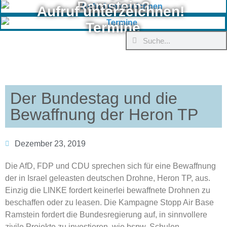
Ramstein?
Aufruf unterzeichnen!
Termine
Der Bundestag und die
Bewaffnung der Heron TP
Dezember 23, 2019
Die AfD, FDP und CDU sprechen sich für eine Bewaffnung
der in Israel geleasten deutschen Drohne, Heron TP, aus.
Einzig die LINKE fordert keinerlei bewaffnete Drohnen zu
beschaffen oder zu leasen. Die Kampagne Stopp Air Base
Ramstein fordert die Bundesregierung auf, in sinnvollere
zivile Projekte zu investieren, wie bspw. Schulen,