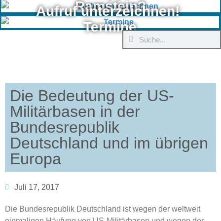
Ramstein?
Aufruf unterzeichnen!
Termine
Die Bedeutung der US-
Militärbasen in der
Bundesrepublik
Deutschland und im übrigen
Europa
Juli 17, 2017
Die Bundesrepublik Deutschland ist wegen der weltweit
einmaligen Häufung von US-Militärbasen und wegen der