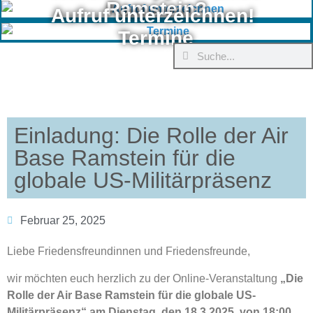
Ramstein?
Aufruf unterzeichnen!
Termine
Einladung: Die Rolle der Air
Base Ramstein für die
globale US-Militärpräsenz
Februar 25, 2025
Liebe Friedensfreundinnen und Friedensfreunde,
wir möchten euch herzlich zu der Online-Veranstaltung
„Die
Rolle der Air Base Ramstein für die globale US-
Militärpräsenz“ am Dienstag, den 18.3.2025, von 18:00