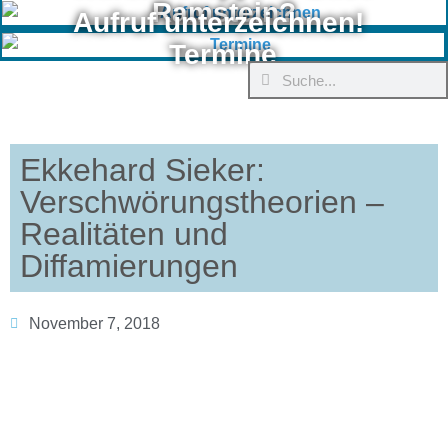
Ramstein?
Aufruf unterzeichnen!
Termine
Ekkehard Sieker:
Verschwörungstheorien –
Realitäten und
Diffamierungen
November 7, 2018