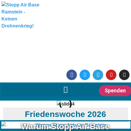
Spenden
Friedenswoche 2026
Warum Stopp Air Base