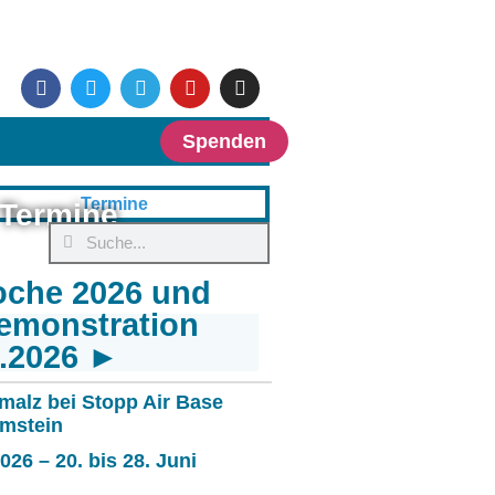
Spenden
Termine
oche 2026 und
emonstration
6.2026 ►
malz bei Stopp Air Base
mstein
26 – 20. bis 28. Juni