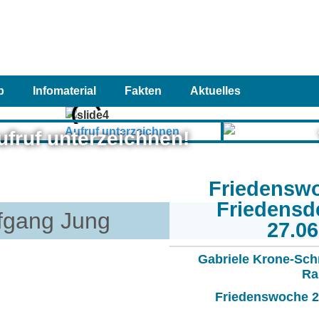
p
Infomaterial
Fakten
Aktuelles
ufruf unterzeichnen!
Friedensw
Friedensd
lfgang Jung
27.0
Gabriele Krone-Sch
Ra
Friedenswoche 20