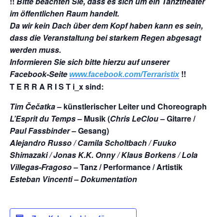
!!
Bitte beachten Sie, dass es sich um ein Tanztheater
im öffentlichen Raum handelt.
Da wir kein Dach über dem Kopf haben kann es sein,
dass die Veranstaltung bei starkem Regen abgesagt
werden muss.
Informieren Sie sich bitte hierzu auf unserer
Facebook-Seite
!!
www.facebook.com/Terraristix
T E R R A R I S T i_x
sind:
Tim Čečatka
– künstlerischer Leiter und Choreograph
L’Esprit du Temps
– Musik (
Chris LeClou
– Gitarre /
Paul Fassbinder
– Gesang)
Alejandro Russo / Camila Scholtbach / Fuuko
Shimazaki / Jonas K.K. Onny / Klaus Borkens / Lola
Villegas-Fragoso
– Tanz / Performance / Artistik
Esteban Vincenti
– Dokumentation