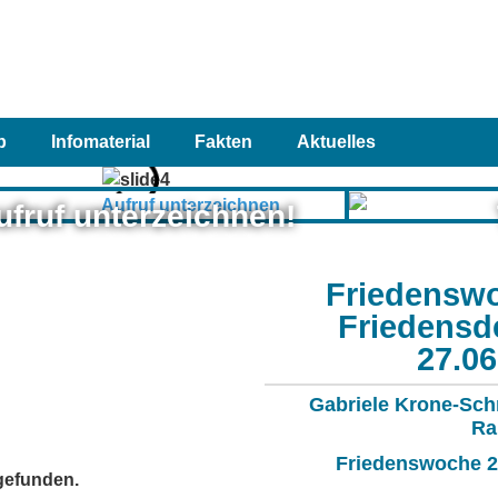
p
Infomaterial
Fakten
Aktuelles
ufruf unterzeichnen!
Friedensw
Friedensd
27.0
Gabriele Krone-Sch
Ra
Friedenswoche 20
tgefunden.