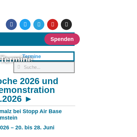
Spenden
Termine
oche 2026 und
emonstration
6.2026 ►
malz bei Stopp Air Base
mstein
26 – 20. bis 28. Juni