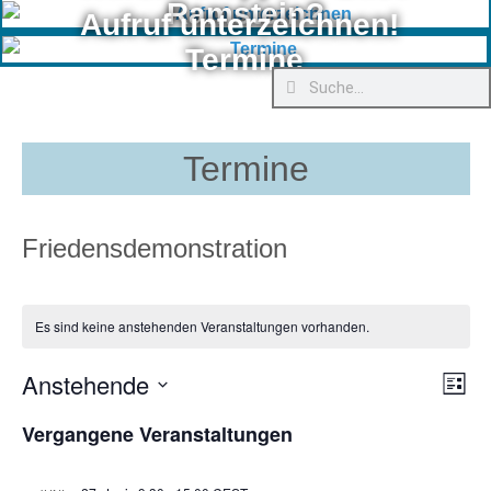
Ramstein?
Aufruf unterzeichnen!
Termine
Termine
Friedensdemonstration
Es sind keine anstehenden Veranstaltungen vorhanden.
Anstehende
Ver
Ans
Liste
Ans
Datum
Nav
wählen.
Vergangene Veranstaltungen
Nav