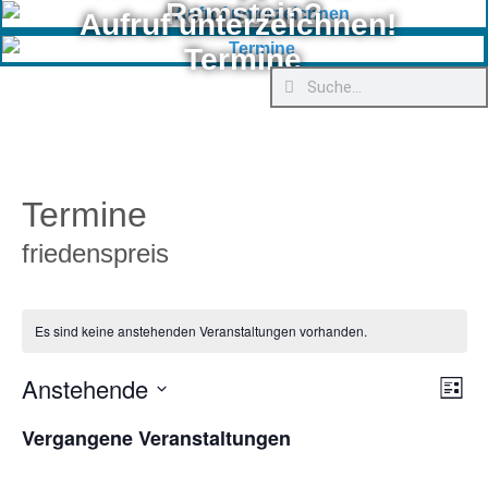
Ramstein?
Aufruf unterzeichnen!
Termine
Termine
friedenspreis
Es sind keine anstehenden Veranstaltungen vorhanden.
Anstehende
Ver
Ans
Liste
Ans
Datum
Nav
wählen.
Vergangene Veranstaltungen
Nav