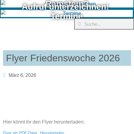
Ramstein?
Aufruf unterzeichnen!
Termine
Flyer Friedenswoche 2026
März 6, 2026
Hier könnt ihr den Flyer herunterladen:
Flyer als PDF-Datei
Herunterladen