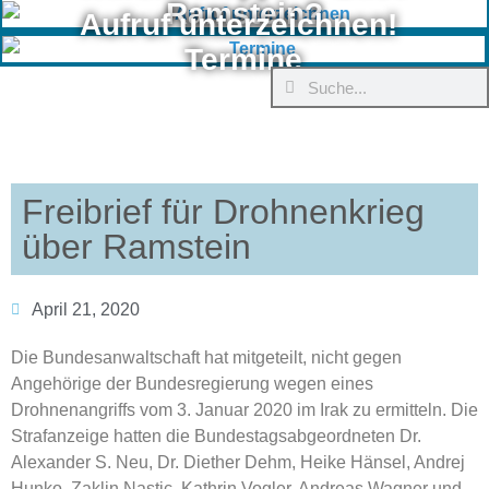
Ramstein?
Aufruf unterzeichnen!
Termine
Freibrief für Drohnenkrieg
über Ramstein
April 21, 2020
Die Bundesanwaltschaft hat mitgeteilt, nicht gegen
Angehörige der Bundesregierung wegen eines
Drohnenangriffs vom 3. Januar 2020 im Irak zu ermitteln. Die
Strafanzeige hatten die Bundestagsabgeordneten Dr.
Alexander S. Neu, Dr. Diether Dehm, Heike Hänsel, Andrej
Hunko, Zaklin Nastic, Kathrin Vogler, Andreas Wagner und