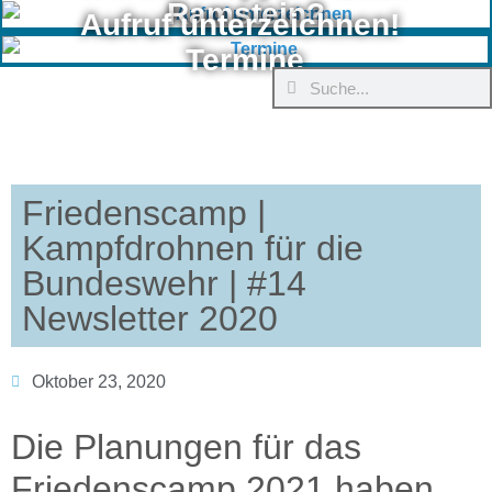
Ramstein?
Aufruf unterzeichnen!
Termine
Friedenscamp |
Kampfdrohnen für die
Bundeswehr | #14
Newsletter 2020
Oktober 23, 2020
Die Planungen für das
Friedenscamp 2021 haben