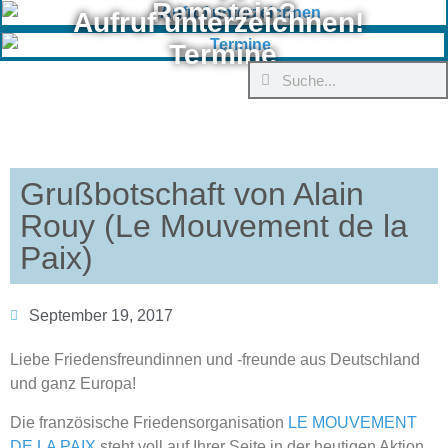
Ramstein?
Aufruf unterzeichnen!
Termine
Grußbotschaft von Alain
Rouy (Le Mouvement de la
Paix)
September 19, 2017
Liebe Friedensfreundinnen und -freunde aus Deutschland
und ganz Europa!
Die französische Friedensorganisation
LE MOUVEMENT
DE LA PAIX
steht voll auf Ihrer Seite in der heutigen Aktion