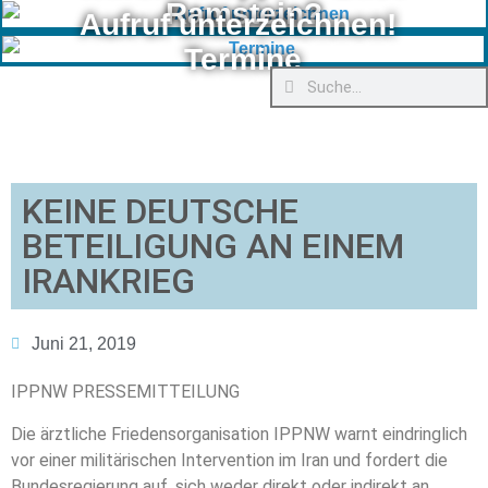
Ramstein?
Aufruf unterzeichnen!
Termine
KEINE DEUTSCHE
BETEILIGUNG AN EINEM
IRANKRIEG
Juni 21, 2019
IPPNW PRESSEMITTEILUNG
Die ärztliche Friedensorganisation IPPNW warnt eindringlich
vor einer militärischen Intervention im Iran und fordert die
Bundesregierung auf, sich weder direkt oder indirekt an