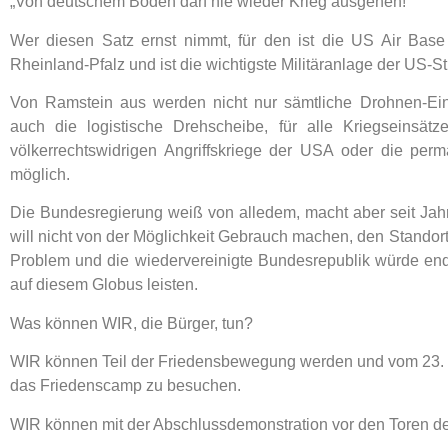
„Von deutschem Boden darf nie wieder Krieg ausgehen!“
Wer diesen Satz ernst nimmt, für den ist die US Air Base 
Rheinland-Pfalz und ist die wichtigste Militäranlage der US-S
Von Ramstein aus werden nicht nur sämtliche Drohnen-Eins
auch die logistische Drehscheibe, für alle Kriegseinsä
völkerrechtswidrigen Angriffskriege der USA oder die per
möglich.
Die Bundesregierung weiß von alledem, macht aber seit Jahre
will nicht von der Möglichkeit Gebrauch machen, den Standort
Problem und die wiedervereinigte Bundesrepublik würde en
auf diesem Globus leisten.
Was können WIR, die Bürger, tun?
WIR können Teil der Friedensbewegung werden und vom 23. b
das Friedenscamp zu besuchen.
WIR können mit der Abschlussdemonstration vor den Toren de