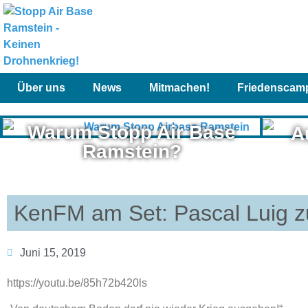
Über uns
News
Mitmachen!
Friedenscam
Warum Stopp Air Base
A
Ramstein?
KenFM am Set: Pascal Luig z
Juni 15, 2019
https://youtu.be/85h72b420ls