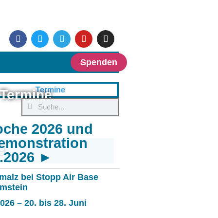
Spenden
Termine
oche 2026 und
emonstration
9
6.2026 ►
malz bei Stopp Air Base
mstein
26 – 20. bis 28. Juni