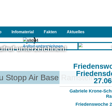
p
Infomaterial
Fakten
Aktuelles
ufruf unterzeichnen!
Friedensw
Friedensd
u Stopp Air Base Ramstein 201
27.0
Gabriele Krone-Sch
Ra
Friedenswoche 20