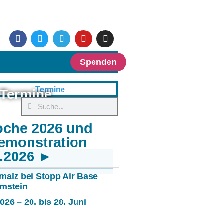
Spenden
Termine
oche 2026 und
emonstration
6.2026 ►
malz bei Stopp Air Base
mstein
26 – 20. bis 28. Juni