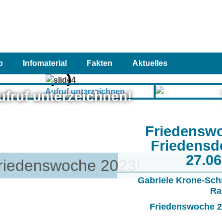
p
Infomaterial
Fakten
Aktuelles
ufruf unterzeichnen!
Friedensw
Friedensd
27.0
riedenswoche 2023!
Gabriele Krone-Sch
Ra
Friedenswoche 20