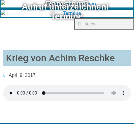
Ramstein?
Aufruf unterzeichnen!
Termine
Krieg von Achim Reschke
April 9, 2017