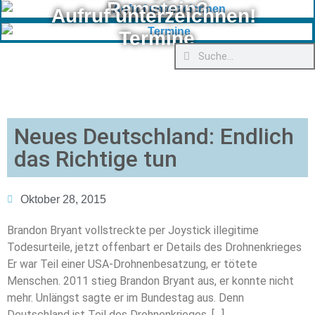
Ramstein?
Aufruf unterzeichnen!
Termine
Neues Deutschland: Endlich
das Richtige tun
Oktober 28, 2015
Brandon Bryant vollstreckte per Joystick illegitime
Todesurteile, jetzt offenbart er Details des Drohnenkrieges
Er war Teil einer USA-Drohnenbesatzung, er tötete
Menschen. 2011 stieg Brandon Bryant aus, er konnte nicht
mehr. Unlängst sagte er im Bundestag aus. Denn
Deutschland ist Teil des Drohnenkrieges. […]