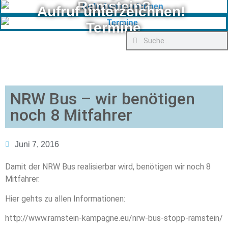
Ramstein?
Aufruf unterzeichnen!
Termine
NRW Bus – wir benötigen
noch 8 Mitfahrer
Juni 7, 2016
Damit der NRW Bus realisierbar wird, benötigen wir noch 8
Mitfahrer.
Hier gehts zu allen Informationen:
http://www.ramstein-kampagne.eu/nrw-bus-stopp-ramstein/