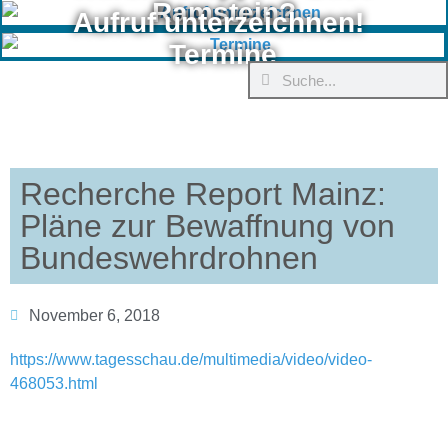
Ramstein?
Aufruf unterzeichnen!
Termine
Recherche Report Mainz:
Pläne zur Bewaffnung von
Bundeswehrdrohnen
November 6, 2018
https://www.tagesschau.de/multimedia/video/video-
468053.html