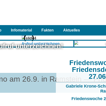
p
Infomaterial
Fakten
Aktuelles
ufruf unterzeichnen!
Friedensw
Friedensd
27.0
emo am 26.9. in Ramstein — Fri
Gabriele Krone-Sch
Ra
Friedenswoche 20