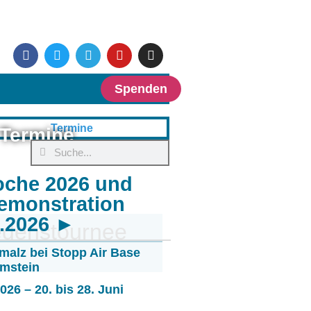
Spenden
Termine
oche 2026 und
emonstration
6.2026 ►
edenstournee
malz bei Stopp Air Base
mstein
26 – 20. bis 28. Juni