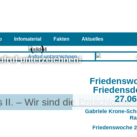
p
Infomaterial
Fakten
Aktuelles
ufruf unterzeichnen!
Friedensw
Friedensd
27.0
II. – Wir sind die Entschlosse
Gabriele Krone-Sch
Ra
Friedenswoche 20