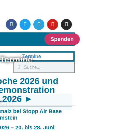
Spenden
Termine
oche 2026 und
emonstration
6.2026 ►
nen!
malz bei Stopp Air Base
mstein
26 – 20. bis 28. Juni