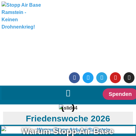
Spenden
Friedenswoche 2026
Warum Stopp Air Base