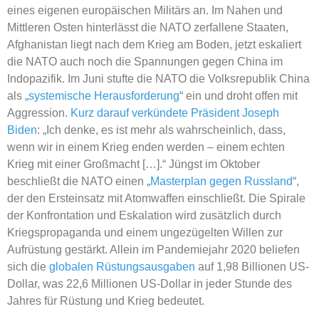
eines eigenen europäischen Militärs an. Im Nahen und
Mittleren Osten hinterlässt die NATO zerfallene Staaten,
Afghanistan liegt nach dem Krieg am Boden, jetzt eskaliert
die NATO auch noch die Spannungen gegen China im
Indopazifik. Im Juni stufte die NATO die Volksrepublik China
als „
systemische Herausforderung
“ ein und droht offen mit
Aggression.
Kurz darauf verkündete Präsident Joseph
Biden
: „Ich denke, es ist mehr als wahrscheinlich, dass,
wenn wir in einem Krieg enden werden – einem echten
Krieg mit einer Großmacht […].“ Jüngst im Oktober
beschließt die NATO einen „
Masterplan gegen Russland
“,
der den Ersteinsatz mit Atomwaffen einschließt. Die Spirale
der Konfrontation und Eskalation wird zusätzlich durch
Kriegspropaganda und einem ungezügelten Willen zur
Aufrüstung gestärkt. Allein im Pandemiejahr 2020 beliefen
sich die
globalen Rüstungsausgaben
auf 1,98 Billionen US-
Dollar, was 22,6 Millionen US-Dollar in jeder Stunde des
Jahres für Rüstung und Krieg bedeutet.