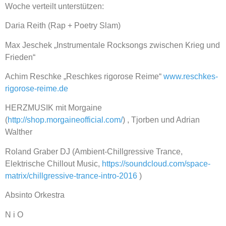
Woche verteilt unterstützen:
Daria Reith (Rap + Poetry Slam)
Max Jeschek „Instrumentale Rocksongs zwischen Krieg und
Frieden“
Achim Reschke „Reschkes rigorose Reime“
www.reschkes-
rigorose-reime.de
HERZMUSIK mit Morgaine
(
http://shop.morgaineofficial.com/
) , Tjorben und Adrian
Walther
Roland Graber DJ (Ambient-Chillgressive Trance,
Elektrische Chillout Music,
https://soundcloud.com/space-
matrix/chillgressive-trance-intro-2016
)
Absinto Orkestra
N i O