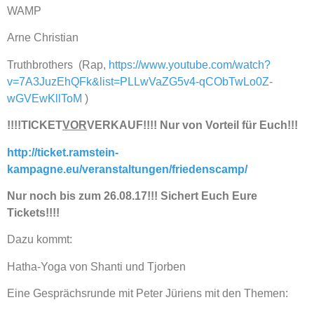
WAMP
Arne Christian
Truthbrothers (Rap,
https://www.youtube.com/watch?
v=7A3JuzEhQFk&list=PLLwVaZG5v4-qCObTwLo0Z-
wGVEwKllToM
)
!!!!TICKET
VOR
VERKAUF!!!! Nur von Vorteil für Euch!!!
http://ticket.ramstein-
kampagne.eu/veranstaltungen/friedenscamp/
Nur noch bis zum 26.08.17!!! Sichert Euch Eure
Tickets!!!!
Dazu kommt:
Hatha-Yoga von Shanti und Tjorben
Eine Gesprächsrunde mit Peter Jüriens mit den Themen: