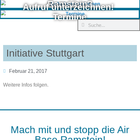
Ramstein?
Aufruf unterzeichnen!
Termine
Initiative Stuttgart
Februar 21, 2017
Weitere Infos folgen.
Mach mit und stopp die Air
Base Ramstein!