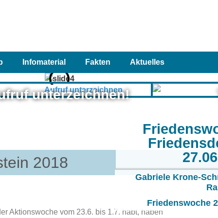
p
Infomaterial
Fakten
Aktuelles
ufruf unterzeichnen!
Friedensw
Friedensd
27.0
stein 2018
Gabriele Krone-Sch
Ra
Friedenswoche 20
er Aktionswoche vom 23.6. bis 1.7. habt, haben