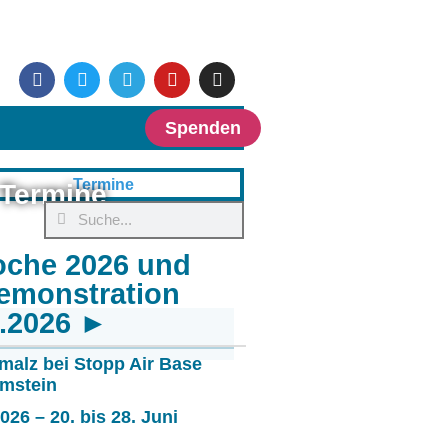
Spenden
Termine
oche 2026 und
emonstration
6.2026 ►
malz bei Stopp Air Base
mstein
26 – 20. bis 28. Juni