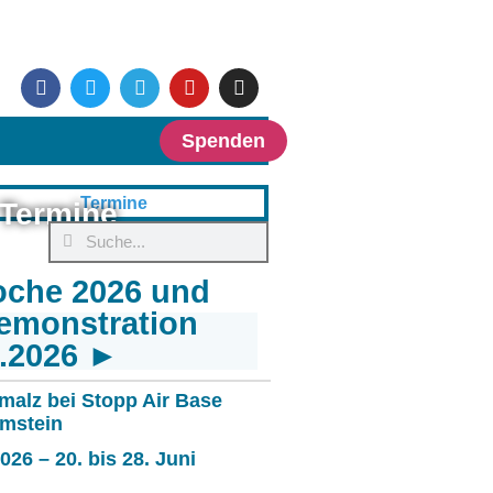
Spenden
Termine
oche 2026 und
emonstration
6.2026 ►
malz bei Stopp Air Base
mstein
26 – 20. bis 28. Juni