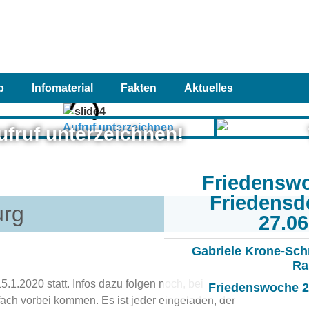
p
Infomaterial
Fakten
Aktuelles
ufruf unterzeichnen!
Friedensw
Friedensd
urg
27.0
Gabriele Krone-Sch
Ra
5.1.2020 statt. Infos dazu folgen noch, bei
Friedenswoche 20
ach vorbei kommen. Es ist jeder eingeladen, der