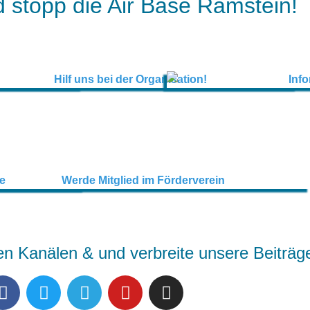
 stopp die Air Base Ramstein!
en Kanälen & und verbreite unsere Beiträg