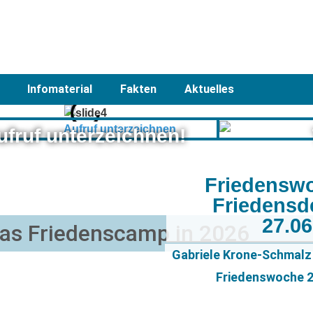
Infomaterial
Fakten
Aktuelles
ufruf unterzeichnen!
Friedensw
Friedensd
27.0
as Friedenscamp in 2026
Gabriele Krone-Schmalz 
Friedenswoche 20